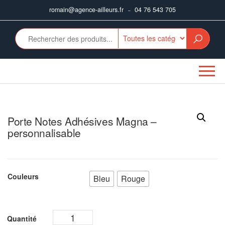
Aller
romain@agence-ailleurs.fr
04 76 543 705
–
au
contenu
Porte Notes Adhésives Magna –
personnalisable
Couleurs
Bleu
Rouge